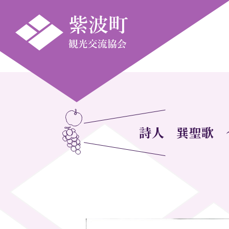
詩人 巽聖歌 