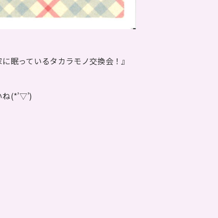
家に眠っているタカラモノ交換会！』
*’▽’)