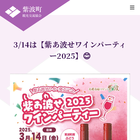
3/14は【紫あ波せワインパーティ
ー2025】😊