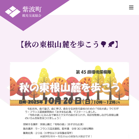
【秋の東根山麓を歩こう🌳🍂】