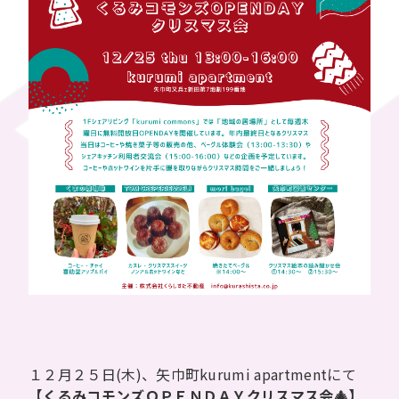
１２月２５日(木)、矢巾町kurumi apartmentにて
【くるみコモンズＯＰＥＮＤＡＹクリスマス会🎄】