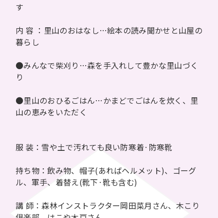
す
内 容 ：里山のおはなし…絵本の読み聞かせと山屋の
暮らし
●みんなで柴刈り…森を手入れして豊かな里山づく
り
●里山のおひるごはん…かまどでごはんを炊く、里
山の恵みをいただく
服 装：雪や土で汚れても良い防寒着·防寒靴
持ち物：飲み物、帽子(あればヘルメット)、ゴーグ
ル、軍手、着替え(靴下·靴も含む)
講 師：森林インストラクター岡田菜月さん、木こり
倶楽部、はこや木戸さん