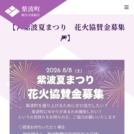
【🎆紫波夏まつり 花火協賛金募集
🎆】