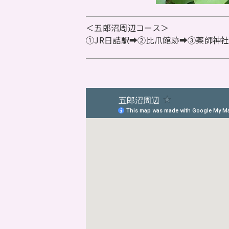
＜五郎沼周辺コース＞
➀JR日詰駅➡➁比爪館跡➡➂薬師神