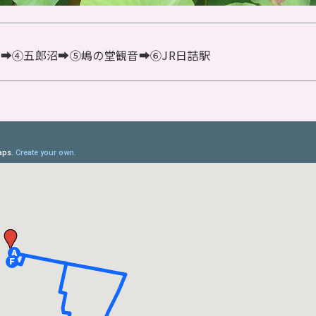
社➡➃五郎沼➡➄嶋の堂観音➡➅JR日詰駅