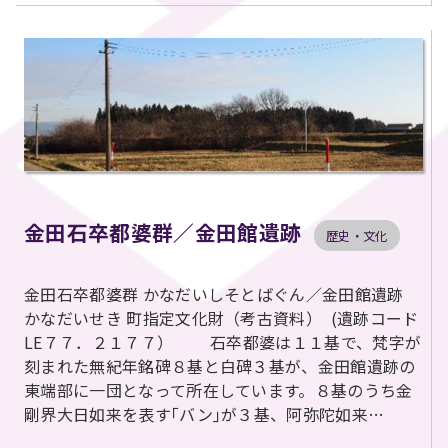
金田石卒都婆群／金田館遺跡
歴史・文化
金田石卒都婆群 かなだいしそとばぐん／金田館遺跡
かなだいせき 町指定文化財（考古資料） (遺跡コード
LE７７．２１７７） 石卒都婆は１１基で、梵字が
刻まれた無紀年銘碑８基と白碑３基が、金田館遺跡の
東端部に一団となって所在しています。８基のうち金
剛界大日如来を表す｢バン｣が３基、阿弥陀如来…