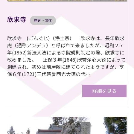
欣求寺
歴史・文化
欣求寺 (ごんぐじ)（浄土宗） 欣求寺は、長年欣求
庵（通称アンデラ）と呼ばれて来ましたが、昭和２７
年(1952)新法人法による寺院規則制定の際、欣求寺に
改めました。 正保３年(1646)欣誉浄心大徳によって
創建され、初めは前屋敷に建てられたようですが、享
保６年(1721)三代昭誉西光大徳の代…
詳細を見る