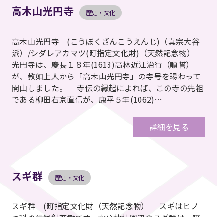
高木山光円寺
歴史・文化
高木山光円寺 (こうぼくざんこうえんじ)（真宗大谷
派）/シダレアカマツ(町指定文化財)（天然記念物）
光円寺は、慶長１８年(1613)高林近江治行（順誓）
が、教如上人から「高木山光円寺」の寺号を賜わって
開山しました。 寺伝の縁起によれば、この寺の先祖
である柳田右京直信が、康平５年(1062)…
詳細を見る
スギ群
歴史・文化
スギ群 (町指定文化財（天然記念物） スギはヒノ