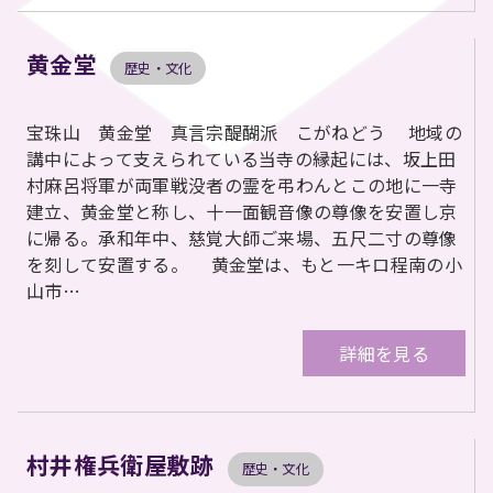
黄金堂
歴史・文化
宝珠山 黄金堂 真言宗醍醐派 こがねどう 地域の
講中によって支えられている当寺の縁起には、坂上田
村麻呂将軍が両軍戦没者の霊を弔わんとこの地に一寺
建立、黄金堂と称し、十一面観音像の尊像を安置し京
に帰る。承和年中、慈覚大師ご来場、五尺二寸の尊像
を刻して安置する。 黄金堂は、もと一キロ程南の小
山市…
詳細を見る
村井権兵衛屋敷跡
歴史・文化