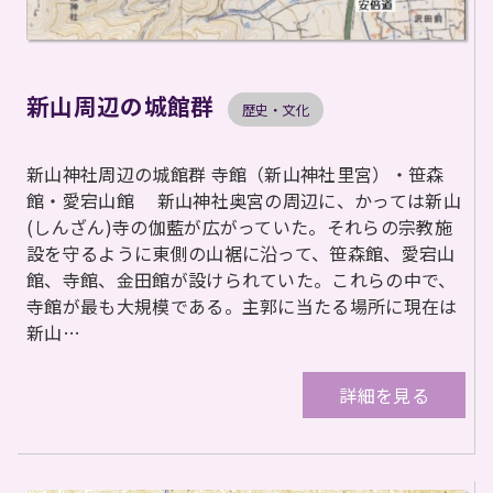
新山周辺の城館群
歴史・文化
新山神社周辺の城館群 寺館（新山神社里宮）・笹森
館・愛宕山館 新山神社奥宮の周辺に、かっては新山
(しんざん)寺の伽藍が広がっていた。それらの宗教施
設を守るように東側の山裾に沿って、笹森館、愛宕山
館、寺館、金田館が設けられていた。これらの中で、
寺館が最も大規模である。主郭に当たる場所に現在は
新山…
詳細を見る