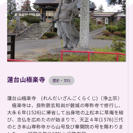
蓮台山極楽寺
歴史・文化
蓮台山極楽寺 (れんだいざんごくらくじ)（浄土宗）
極楽寺は、良称鉄玄和尚が磐城の専称寺で修行し、
大永６年(1526)に帰省して出身地の上松本に草庵を結
び、念仏を広めたのが始まりで、天正４年(1576)三代
のとき本山専称寺から山号及び華開院の号を賜わりま