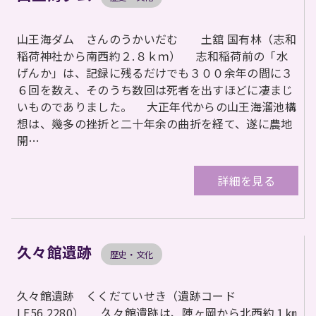
山王海ダム さんのうかいだむ 土舘 国有林（志和
稲荷神社から南西約２.８ｋｍ） 志和稲荷前の「水
げんか」は、記録に残るだけでも３００余年の間に３
６回を数え、そのうち数回は死者を出すほどに凄まじ
いものでありました。 大正年代からの山王海溜池構
想は、幾多の挫折と二十年余の曲折を経て、遂に農地
開…
詳細を見る
久々館遺跡
歴史・文化
久々館遺跡 くくだていせき（遺跡コード
LE56.2280） 久々館遺跡は、陣ヶ岡から北西約１㎞