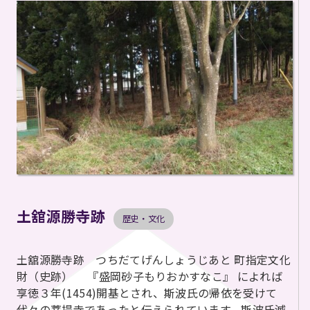
土舘源勝寺跡
歴史・文化
土舘源勝寺跡 つちだてげんしょうじあと 町指定文化
財（史跡） 『盛岡砂子もりおかすなこ』 によれば
享徳３年(1454)開基とされ、斯波氏の帰依を受けて
代々の菩提寺であったと伝えられています。斯波氏滅