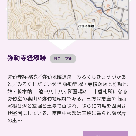
弥勒寺経塚跡
歴史・文化
弥勒寺経塚跡／弥勒地館遺跡 みろくじきょうづかあ
と／みろくじだていせき 弥勒経塚・寺院跡跡と弥勒地
館・笹木館 陸中八十八ヶ所霊場の二十番札所になる
弥勒堂の裏山が弥勒地館跡である。三方は急崖で南西
尾根は沢と空堀と土塁で画され、さらに内堀を四周さ
せ堅固にしている。南西中核部は三段に造られ陶器片
の出…