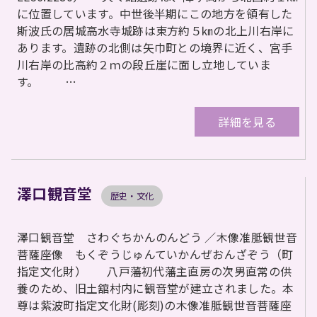
に位置しています。中世後半期にこの地方を領有した
斯波氏の居城高水寺城跡は東方約５㎞の北上川右岸に
あります。遺跡の北側は矢巾町との境界に近く、宮手
川右岸の比高約２ｍの段丘崖に面し立地していま
す。 …
詳細を見る
澤口観音堂
歴史・文化
澤口観音堂 さわぐちかんのんどう ／木像准胝観世音
菩薩座像 もくぞうじゅんていかんぜおんざぞう（町
指定文化財） 八戸藩初代藩主直房の次男直常の供
養のため、旧土舘村内に観音堂が建立されました。本
尊は紫波町指定文化財(彫刻)の木像准胝観世音菩薩座