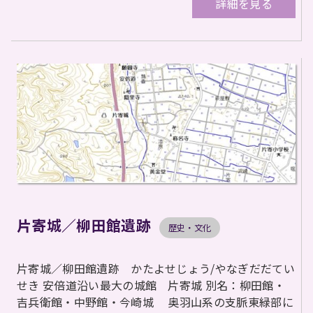
詳細を見る
片寄城／柳田館遺跡
歴史・文化
片寄城／柳田館遺跡 かたよせじょう/やなぎだだてい
せき 安倍道沿い最大の城館 片寄城 別名：柳田館・
吉兵衛館・中野館・今崎城 奥羽山系の支脈東緑部に