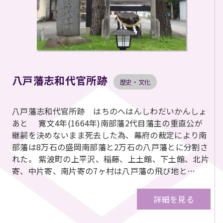
八戸藩志和代官所跡
歴史・文化
八戸藩志和代官所跡 はちのへはんしわだいかんしょ
あと 寛文4年(1664年)南部藩2代目藩主の重直公が
継嗣を決めないまま死去した為、幕府の裁定により南
部藩は8万石の盛岡南部藩と2万石の八戸藩とに分割さ
れた。 紫波町の上平沢、稲藤、上土館、下土館、北片
寄、中片寄、南片寄の7ヶ村は八戸藩の飛び地と…
詳細を見る