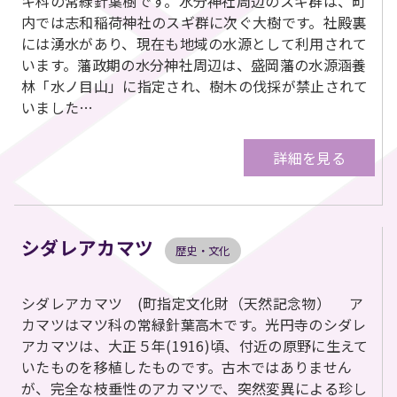
キ科の常緑針葉樹です。水分神社周辺のスギ群は、町
内では志和稲荷神社のスギ群に次ぐ大樹です。社殿裏
には湧水があり、現在も地域の水源として利用されて
います。藩政期の水分神社周辺は、盛岡藩の水源涵養
林「水ノ目山」に指定され、樹木の伐採が禁止されて
いました…
詳細を見る
シダレアカマツ
歴史・文化
シダレアカマツ (町指定文化財（天然記念物） ア
カマツはマツ科の常緑針葉高木です。光円寺のシダレ
アカマツは、大正５年(1916)頃、付近の原野に生えて
いたものを移植したものです。古木ではありません
が、完全な枝垂性のアカマツで、突然変異による珍し