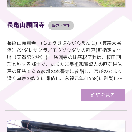
長亀山願圓寺
歴史・文化
長亀山願圓寺 (ちょうきざんがんえんじ)（真宗大谷
派）/シダレザクラ／モウソウダケの群落(町指定文化
財（天然記念物）) 願圓寺の開基釈了興は、桜田刑
部と称する郷士で、たまたま宗祖親鸞聖人の直弟是信
房の開基である彦部の本誓寺に参詣し、喜びのあまり
深く真宗の教えに帰依し、永禄元年(1558)に剃髪し…
詳細を見る