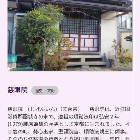
慈眼院
歴史・文化
慈眼院 (じげんいん)（天台宗） 慈眼院は、近江国
滋賀郡園城寺の末で、遠祖の順覚法印は弘安２年
(1279)藤原為雄の長男として京都に生まれました。４
０歳の時、発心出家、聖護院宮、順助法親王に師事。
そののち修験道の行者となり諸国を巡錫し、荒廃した