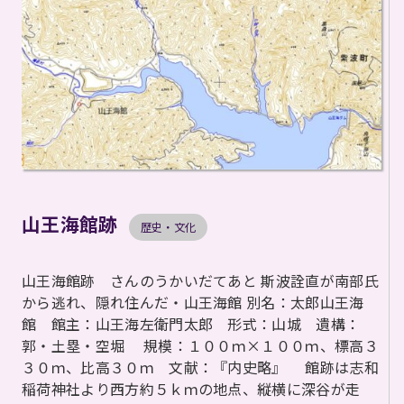
山王海館跡
歴史・文化
山王海館跡 さんのうかいだてあと 斯波詮直が南部氏
から逃れ、隠れ住んだ・山王海館 別名：太郎山王海
館 館主：山王海左衛門太郎 形式：山城 遺構：
郭・土塁・空堀 規模：１００ｍ×１００ｍ、標高３
３０ｍ、比高３０ｍ 文献：『内史略』 館跡は志和
稲荷神社より西方約５ｋｍの地点、縦横に深谷が走