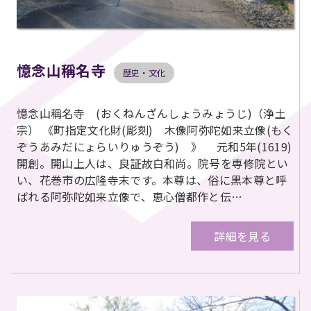
憶念山稱名寺
歴史・文化
憶念山稱名寺 (おくねんざんしょうみょうじ)（浄土
宗） 《町指定文化財(彫刻) 木像阿弥陀如来立像(もく
ぞうあみだにょらいりゅうぞう) 》 元和5年(1619)
開創。開山上人は、良証故白和尚。院号を専修院とい
い、花巻市の広隆寺末です。本尊は、俗に黒本尊と呼
ばれる阿弥陀如来立像で、恵心僧都作と伝…
詳細を見る