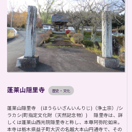
蓬莱山隠里寺
歴史・文化
蓬莱山隠里寺 (ほうらいざんいんりじ)（浄土宗）/シ
ラカシ(町指定文化財（天然記念物）) 隠里寺は、詳
しくは蓬莱山西光院隠里寺と称し、本尊阿弥陀如来。
本寺は栃木県益子町大沢の名越大本山円通寺で、その