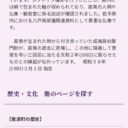
は絹で包まれた軸が収められており、直常の人柄や
仏像・観音堂に係る記述が確認されました。岩手県
内における八戸南部藩関連資料として貴重な仏像で
す。
直常が生まれた時から付き添っていた成海與右衛
門尉が、直常の逝去に悲嘆し、この地に隠遁して菩
提を弔い三回忌に当たる天和２年(1682)に彫らせた
ものとの縁起が伝わっています。 昭和５８年
(1983)３月１日 指定
歴史・文化 他のページを探す
【紫波町の歴史】