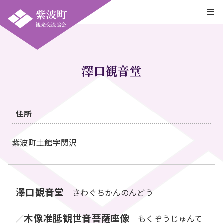
澤口観音堂
住所
紫波町土館字関沢
澤口観音堂
さわぐちかんのんどう
木像准胝観世音菩薩座像
／
もくぞうじゅんて