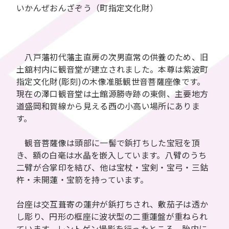
いかんぜおんざぞう（町指定文化財）
八戸藩初代藩主直房の次男直常の供養のため、旧
土舘村内に観音堂が建立されました。本尊は紫波町
指定文化財(彫刻)の木像准胝観世音菩薩座像です。
現在の澤口観音堂は土館源勝寺跡の東側、主要地方
道盛岡和賀線から見える西の小高い場所にありま
す。
観音菩薩像は頭部に一髻で鋲打ちした宝冠を頂
き、額の白毫は水晶を嵌入しています。八臂のうち
二臂が合掌印を結び、他は宝杖・宝剣・宝弓・三鈷
杵・未開蓮・宝箭を持っています。
台座は交互葺寄の蓮弁が鋲打ちされ、敷茄子は透か
し彫り、円形の框座に波状型の二重蓮盤が重ねられ
ています。レントゲン撮影を行ったところ、胎内に