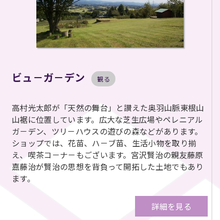
ビュ－ガ－デン
観る
高村光太郎が「天然の舞台」と讃えた奥羽山脈東根山
山裾に位置しています。広大な芝生広場やペレニアル
ガ－デン、ツリ－ハウスの遊びの森などがあります。
ショップでは、花苗、ハ－ブ苗、生活小物を取り揃
え、喫茶コ－ナ－もございます。宮沢賢治の親友藤原
嘉藤治が賢治の思想を背負って開拓した土地でもあり
ます。
詳細を見る