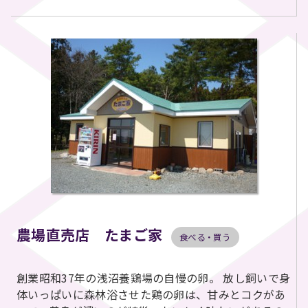
農場直売店 たまご家
食べる・買う
創業昭和37年の浅沼養鶏場の自慢の卵。 放し飼いで身
体いっぱいに森林浴させた鶏の卵は、甘みとコクがあ