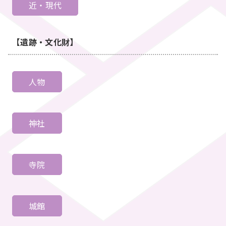
近・現代
【遺跡・文化財】
人物
神社
寺院
城館