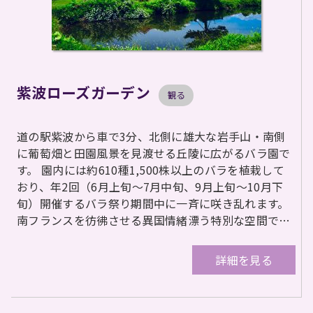
紫波ローズガーデン
観る
道の駅紫波から車で3分、北側に雄大な岩手山・南側
に葡萄畑と田園風景を見渡せる丘陵に広がるバラ園で
す。 園内には約610種1,500株以上のバラを植栽して
おり、年2回（6月上旬〜7月中旬、9月上旬〜10月下
旬）開催するバラ祭り期間中に一斉に咲き乱れます。
南フランスを彷彿させる異国情緒漂う特別な空間で…
詳細を見る