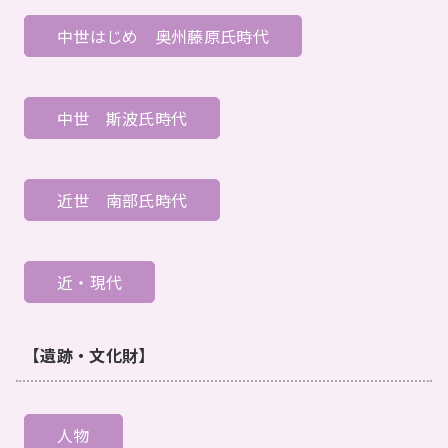
中世はじめ
奥州藤原氏時代
中世
斯波氏時代
近世
南部氏時代
近・現代
【遺跡・文化財】
人物