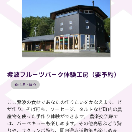
紫波フル－ツパ－ク体験工房（要予約）
食べる・買う
ここ紫波の食材であなたの作りたいをかなえます。ピ
ザ作り、そば打ち、ソ－セ－ジ、タルトなど町内の農
産物を使った手作り体験ができます。 農楽交流館で
は、バ－ベキュ－も楽しめます。その他高級ぶどう狩
りや、サクランボ狩り、園内遊歩道散策も楽しめま