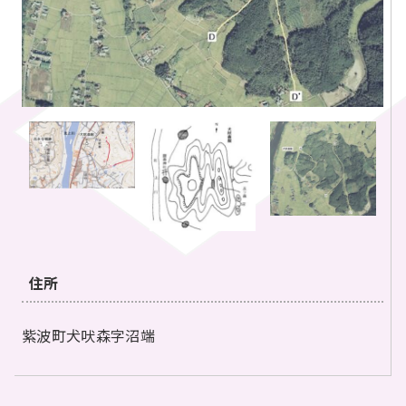
住所
紫波町犬吠森字沼端