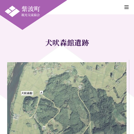
犬吠森館遺跡