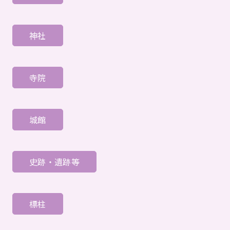
神社
寺院
城館
史跡・遺跡等
標柱