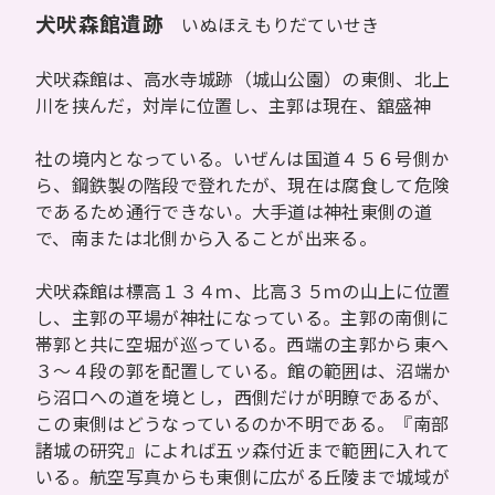
犬吠森館遺跡
いぬほえもりだていせき
犬吠森館は、高水寺城跡（城山公園）の東側、北上
川を挟んだ，対岸に位置し、主郭は現在、舘盛神
社の境内となっている。いぜんは国道４５６号側か
ら、鋼鉄製の階段で登れたが、現在は腐食して危険
であるため通行できない。大手道は神社東側の道
で、南または北側から入ることが出来る。
犬吠森館は標高１３４ｍ、比高３５ｍの山上に位置
し、主郭の平場が神社になっている。主郭の南側に
帯郭と共に空堀が巡っている。西端の主郭から東へ
３～４段の郭を配置している。館の範囲は、沼端か
ら沼口への道を境とし，西側だけが明瞭であるが、
この東側はどうなっているのか不明である。『南部
諸城の研究』によれば五ッ森付近まで範囲に入れて
いる。航空写真からも東側に広がる丘陵まで城域が