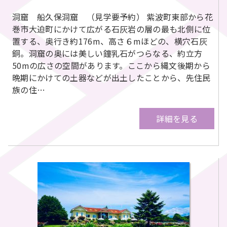
洞窟 船久保洞窟 （見学要予約） 紫波町東部から花
巻市大迫町にかけて広がる石灰岩の層の最も北側に位
置する、奥行き約176m、高さ６mほどの、横穴石灰
銅。洞窟の奥には美しい鐘乳石がつらなる、約立方
50mの広さの空間があります。ここから縄文後期から
晩期にかけての土器などが出土したことから、先住民
族の住…
詳細を見る