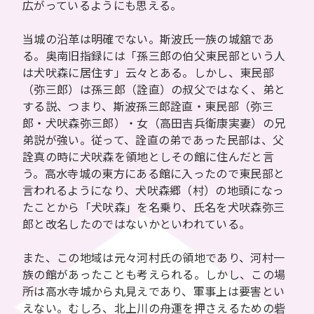
広がっているようにも思える。
当城の沿革は明確でない。斯波氏一族の城舘であ
る。奥南旧指録には「孫三郎の伯父東民部という人
は犬吠森に居住す」云々とある。しかし、東民部
（弥三郎）は孫三郎（詮直）の叔父ではなく、弟と
する説、つまり、斯波孫三郎詮直・東民部（弥三
郎・犬吠森弥三郎）・女（高田吉兵衛康実妻）の兄
弟説が強い。従って、詮直の弟であった民部は、父
詮真の時に犬吠森を領地としその館に住んだと言
う。高水寺城の東方にある館に入ったので東民部と
言われるようになり、犬吠森郷（村）の地頭になっ
たことから「犬吠森」を名乗り、氏名を犬吠森弥三
郎と改名したのではないかといわれている。
また、この地域は元々河村氏の領地であり、河村一
族の館があったことも考えられる。しかし、この場
所は高水寺城から丸見えであり、軍事上は要害とい
えない。むしろ、北上川の舟運を押さえるための砦