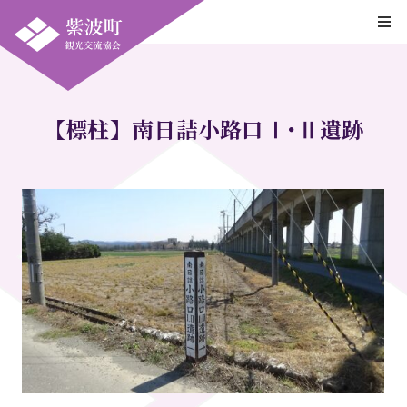
【標柱】南日詰小路口Ⅰ･Ⅱ遺跡