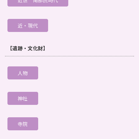
近世
南部氏時代
近・現代
【遺跡・文化財】
人物
神社
寺院