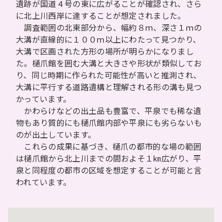
遺跡が国道４号の東に広がることが確認され、さら
に北上川西岸に達することが想定されました。
調査範囲の北東部分から、幅約８ｍ、深さ１ｍの
大溝が直線的に１００ｍ以上にわたって見つかり、
大溝で区画された方形の場所が明らかになりまし
た。樋爪館を囲む大溝と大きさや形状が類似してお
り、同じ時期に作られた可能性が高いと推測され、
大溝に平行する道路遺構と理解される形の溝も見つ
かっています。
かわらけなどの出土品も豊富で、平泉でも稀な遺
物もあり質的にも樋爪館内部や平泉にも劣らないも
のが出土しています。
これらの成果に基づき、樋爪の都市的な場の範囲
は樋爪館から北上川までの間およそ１㎞広がり、平
泉と同程度の都市の区域を想定することが可能と言
われています。