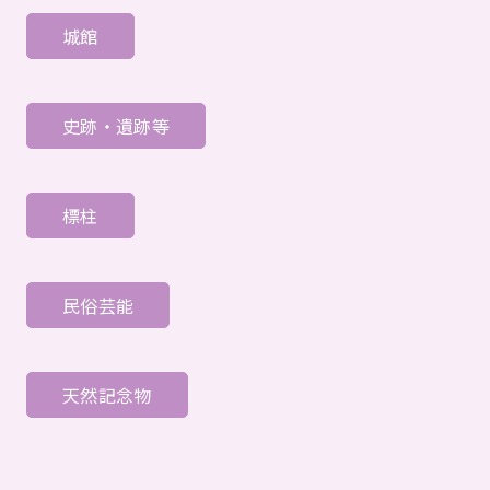
城館
史跡・遺跡等
標柱
民俗芸能
天然記念物