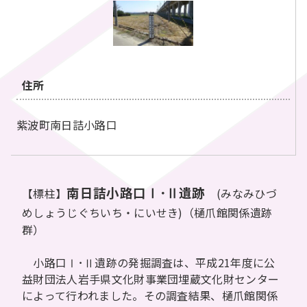
住所
紫波町南日詰小路口
南日詰小路口Ⅰ･Ⅱ遺跡
【標柱】
(みなみひづ
めしょうじぐちいち・にいせき)
（樋爪館関係遺跡
群）
小路口Ⅰ･Ⅱ遺跡の発掘調査は、平成21年度に公
益財団法人岩手県文化財事業団埋蔵文化財センター
によって行われました。その調査結果、樋爪館関係