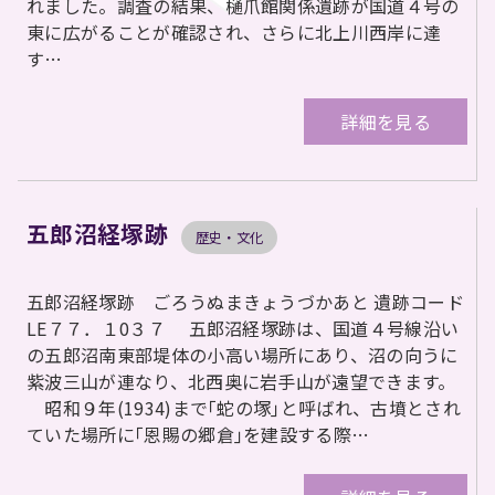
れました。調査の結果、樋爪館関係遺跡が国道４号の
東に広がることが確認され、さらに北上川西岸に達
す…
詳細を見る
五郎沼経塚跡
歴史・文化
五郎沼経塚跡 ごろうぬまきょうづかあと 遺跡コード
LE７７．１0３７ 五郎沼経塚跡は、国道４号線沿い
の五郎沼南東部堤体の小高い場所にあり、沼の向うに
紫波三山が連なり、北西奥に岩手山が遠望できます。
昭和９年(1934)まで｢蛇の塚｣と呼ばれ、古墳とされ
ていた場所に｢恩賜の郷倉｣を建設する際…