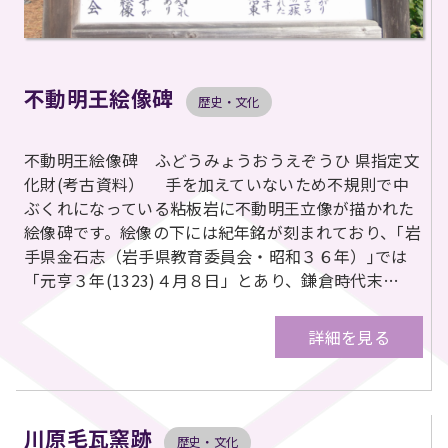
不動明王絵像碑
歴史・文化
不動明王絵像碑 ふどうみょうおうえぞうひ 県指定文
化財(考古資料） 手を加えていないため不規則で中
ぶくれになっている粘板岩に不動明王立像が描かれた
絵像碑です。絵像の下には紀年銘が刻まれており、｢岩
手県金石志（岩手県教育委員会・昭和３６年）｣では
「元亨３年(1323)４月８日」とあり、鎌倉時代末…
詳細を見る
川原毛瓦窯跡
歴史・文化