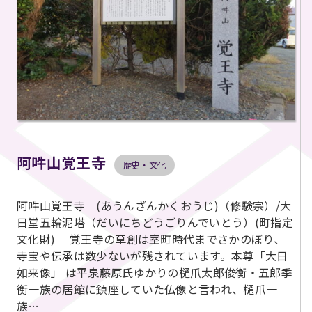
阿吽山覚王寺
歴史・文化
阿吽山覚王寺 (あうんざんかくおうじ)（修験宗）/大
日堂五輪泥塔（だいにちどうごりんでいとう）(町指定
文化財) 覚王寺の草創は室町時代までさかのぼり、
寺宝や伝承は数少ないが残されています。本尊「大日
如来像」 は平泉藤原氏ゆかりの樋爪太郎俊衡・五郎季
衡一族の居館に鎮座していた仏像と言われ、樋爪一
族…