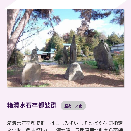
箱清水石卒都婆群
歴史・文化
箱清水石卒都婆群 はこしみずいしそとばぐん 町指定
文化財（考古資料） 清水端、五郎沼東北側から薬師