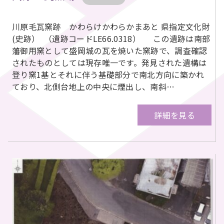
川原毛瓦窯跡 かわらけかわらかまあと 県指定文化財
(史跡） （遺跡コードLE66.0318） この遺跡は南部
藩御用窯として盛岡城の瓦を焼いた窯跡で、調査確認
されたものとしては現存唯一です。発見された遺構は
登り窯1基とそれに伴う基礎部分で南北方向に築かれ
ており、北側台地上の中央に煙出し、南斜…
詳細を見る