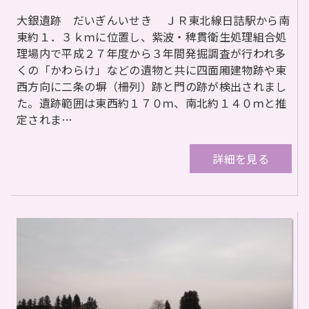
大銀遺跡 だいぎんいせき ＪＲ東北線日詰駅から南
東約１．３ｋｍに位置し、紫波・稗貫衛生処理組合処
理場内で平成２７年度から３年間発掘調査が行われ多
くの「かわらけ」などの遺物と共に四面廂建物跡や東
西方向に二条の塀（柵列）跡と門の跡が検出されまし
た。遺跡範囲は東西約１７０ｍ、南北約１４０ｍと推
定されま…
詳細を見る