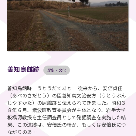
善知鳥館跡
歴史・文化
善知鳥館跡 うとうだてあと 従来から、安倍貞任
（あべのさだとう）の臣善知鳥文治安方（うとうぶん
じやすかた）の居館跡と伝えられてきました。昭和３
８年６月、紫波町教育委員会が主体となり、岩手大学
板橋源教授を主任調査員として発掘調査を実施した結
果、この遺跡は、安倍氏の柵か、もしくは安倍氏につ
ながりのあ…