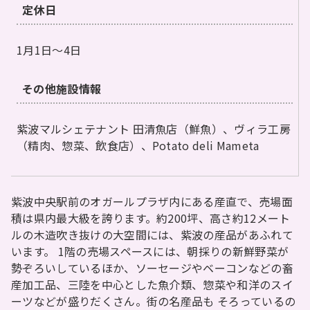
定休日
1月1日～4日
その他施設情報
紫波マルシェテナント 田清魚店（鮮魚）、ヴィラ工房
（精肉、惣菜、飲食店）、Potato deli Mameta
紫波中央駅前のオガールプラザ内にある産直で、売場面
積は県内最大級を誇ります。約200坪、高さ約12メート
ルの木造吹き抜けの大空間には、紫波の産品があふれて
います。 1階の売場スペースには、朝採りの新鮮野菜が
勢ぞろいしているほか、ソーセージやベーコンなどの畜
産加工品、三陸を中心とした魚介類、惣菜や和洋のスイ
ーツなどが盛りだくさん。街の名産品も そろっているの