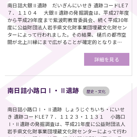
南日詰大銀Ⅱ遺跡 だいぎんにいせき 遺跡コードLE７
７．１１０４ 大銀Ⅱ遺跡の発掘調査は、平成27年度
から平成29年度まで紫波町教育委員会、続く平成30年
度に公益財団法人岩手県文化財事業団埋蔵文化財セン
ターによって行われました。その結果、樋爪の都市空
間が北上川縁にまで広がることが確定的となりま…
詳細を見る
南日詰小路口Ⅰ・Ⅱ遺跡
歴史・文化
南日詰小路口Ⅰ・Ⅱ遺跡 しょうじぐちいち・にいせ
き 遺跡コードLE７７．１１２３・１１３１ 小路口
Ⅰ･Ⅱ遺跡の発掘調査は、平成21年度に公益財団法人
岩手県文化財事業団埋蔵文化財センターによって行わ