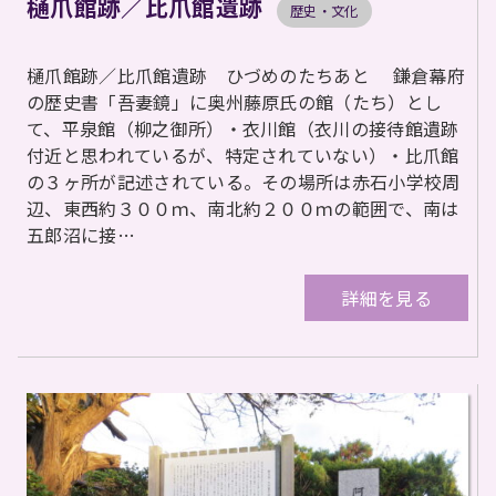
樋爪館跡／比爪館遺跡
歴史・文化
樋爪館跡／比爪館遺跡 ひづめのたちあと 鎌倉幕府
の歴史書「吾妻鏡」に奥州藤原氏の館（たち）とし
て、平泉館（柳之御所）・衣川館（衣川の接待館遺跡
付近と思われているが、特定されていない）・比爪館
の３ヶ所が記述されている。その場所は赤石小学校周
辺、東西約３００ｍ、南北約２００ｍの範囲で、南は
五郎沼に接…
詳細を見る