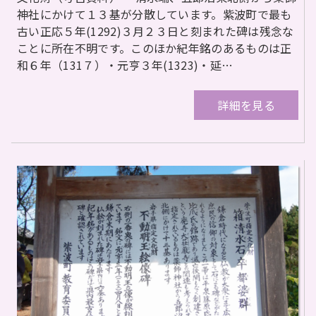
神社にかけて１３基が分散しています。紫波町で最も
古い正応５年(1292)３月２３日と刻まれた碑は残念な
ことに所在不明です。このほか紀年銘のあるものは正
和６年（131７）・元亨３年(1323)・延…
詳細を見る