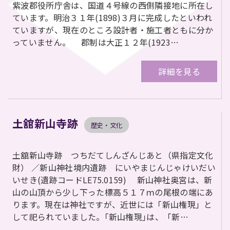
紫波郡役所庁舎は、国道４号線の西側隣接地に所在し
ています。明治３１年(1898)３月に完成したといわれ
ていますが、現在のところ設計者・施工者ともに分か
っていません。 郡制は大正１２年(1923…
詳細を見る
土舘新山寺跡
歴史・文化
土舘新山寺跡 つちだてしんざんじあと（県指定文化
財） ／新山神社境内遺跡 にいやまじんじゃけいだい
いせき(遺跡コードLE75.0159) 新山神社奥宮は、新
山の山頂から少し下った標高５１７ｍの尾根の端にあ
ります。現在は神社ですが、近世には「新山権現」と
して祀られていました。｢新山権現｣は、「新…