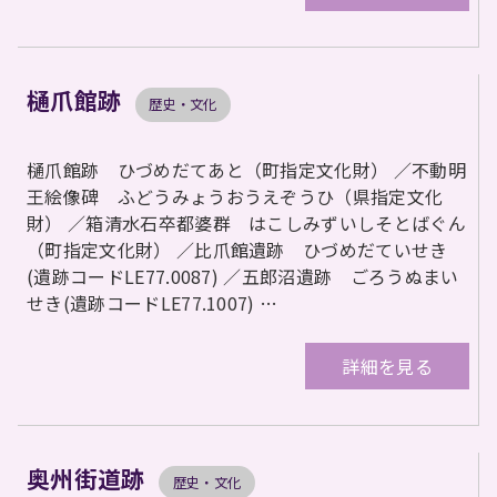
樋爪館跡
歴史・文化
樋爪館跡 ひづめだてあと（町指定文化財） ／不動明
王絵像碑 ふどうみょうおうえぞうひ（県指定文化
財） ／箱清水石卒都婆群 はこしみずいしそとばぐん
（町指定文化財） ／比爪館遺跡 ひづめだていせき
(遺跡コードLE77.0087) ／五郎沼遺跡 ごろうぬまい
せき(遺跡コードLE77.1007) …
詳細を見る
奥州街道跡
歴史・文化