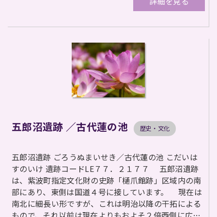
詳細を見る
五郎沼遺跡 ／古代蓮の池
歴史・文化
五郎沼遺跡 ごろうぬまいせき／古代蓮の池 こだいは
すのいけ 遺跡コードLE７７．２１７７ 五郎沼遺跡
は、紫波町指定文化財の史跡「樋爪館跡」区域内の南
部にあり、東側は国道４号に接しています。 現在は
南北に細長い形ですが、これは明治以降の干拓による
もので、それ以前は現在よりもおよそ２倍西側に広…