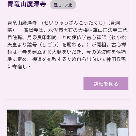
青竜山廣澤寺
歴史・文化
青竜山廣澤寺 (せいりゅうざんこうたくじ)（曹洞
宗） 廣澤寺は、水沢市黒石の大梅枯華山正法寺二代
目住職、月泉良印和尚こと勅使仏学古心禅師（後小松
天皇より諡号（しごう）を賜わる。）が開祖。古心禅
師は一寺を建立する大願をいだき、今の紫波町を候補
地に定め、禅道を布教するため自ら出向いて神田氏宅
に寄宿し…
詳細を見る