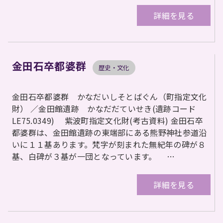
詳細を見る
金田石卒都婆群
歴史・文化
金田石卒都婆群 かなだいしそとばぐん（町指定文化
財） ／金田館遺跡 かなだだていせき(遺跡コード
LE75.0349) 紫波町指定文化財(考古資料) 金田石卒
都婆群は、金田館遺跡の東端部にある熊野神社参道沿
いに１１基あります。梵字が刻まれた無紀年の碑が８
基、白碑が３基が一団となっています。 …
詳細を見る