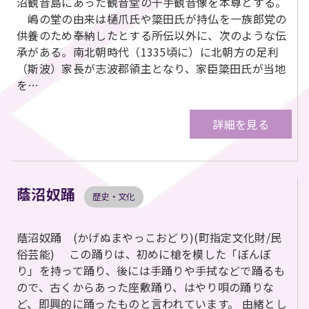
沼観音島にあった観音堂の千手観音像を本尊とする。
嶋の堂の由来は樋爪氏や簗田氏が持仏を一族郎党の
供養のため奉納したとする所伝以外に、次のような伝
承がある。南北朝時代（1335頃に）に北朝方の足利
（斯波）家長が志波郡領主となり、家臣簗田氏が当地
を…
詳細を見る
蔭沼奴踊
歴史・文化
蔭沼奴踊 (かげぬまやっこおどり)(町指定文化財/民
俗芸能) この踊りは、初めに槍を模した「ぼんぼ
り」を持って踊り、後には手踊りや手拭などで踊るも
ので、古くからあった座敷踊り、はやり唄の踊りな
ど、即興的に踊ったものと言われています。 由緒とし