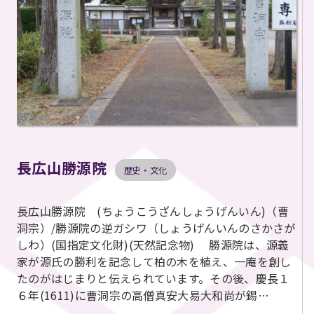
長広山勝源院
歴史・文化
長広山勝源院 (ちょうこうざんしょうげんいん)（曹
洞宗）/勝源院の逆ガシワ（しょうげんいんのさかさが
しわ）(国指定文化財)(天然記念物) 勝源院は、源義
家が源氏の勝利を記念して柏の木を植え、一庵を創し
たのがはじまりと伝えられています。その後、慶長１
６年(1611)に曹洞宗の高僧真安大易大和尚が錫…