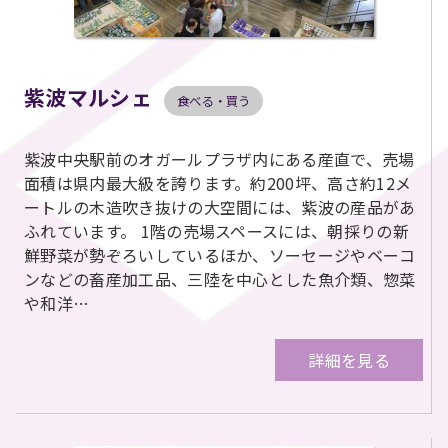
紫波マルシェ
食べる・買う
紫波中央駅前のオガールプラザ内にある産直で、売場
面積は県内最大級を誇ります。約200坪、高さ約12メ
ートルの木造吹き抜けの大空間には、紫波の産品があ
ふれています。 1階の売場スペースには、朝採りの新
鮮野菜が勢ぞろいしているほか、ソーセージやベーコ
ンなどの畜産加工品、三陸を中心とした魚介類、惣菜
や和洋…
詳細を見る