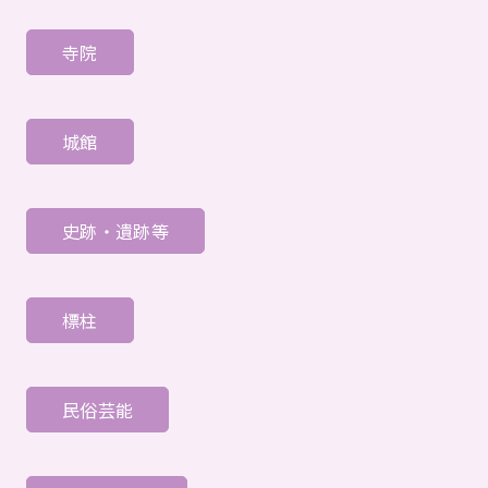
寺院
城館
史跡・遺跡等
標柱
民俗芸能