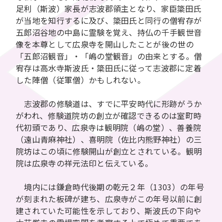
足利（斯波）家長が志波郡領主となり、家臣簗田氏
が当地を知行するに及び、簗田氏と同行の僧宥存が
五郎沼谷地の中島に霊験を覚え、持仏の千手観世音
像を本尊として広泉寺を開山したことが後の世の
「五郎沼観音」・「嶋の堂観音」の由来とする。僧
宥存は高水寺斯波氏・簗田氏に従って志波郡に定着
した陣僧（従軍僧）かもしれない。
志波郡の修験道は、すでに平安時代に形跡がうか
がわれ、修験道院坊の創立が確認できるのは室町時
代初頭であり、広泉寺は観明院（嶋の堂）、善養院
（遠山青麻神社）、喜明院（佐比内熊野神社）の三
院坊はこの頃に修験開山が創立とされている。観明
院は広泉寺の祥元法印と伝えている。
境内には鎌倉時代後期の乾元２年（1303）の年号
が刻まれた板碑が建ち、広泉寺がこの年号以前に創
建されていた可能性を示しており、斯波氏の下向や