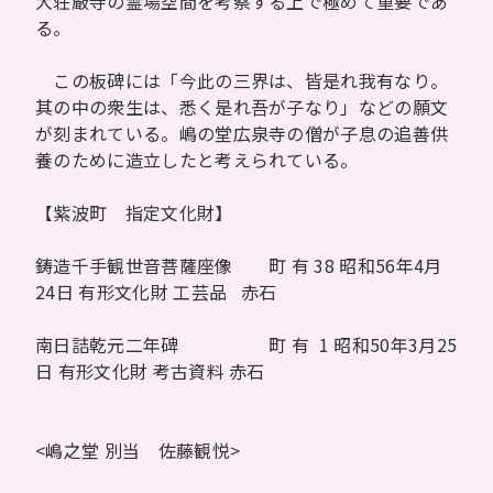
大荘厳寺の霊場空間を考察する上で極めて重要であ
る。
この板碑には「今此の三界は、皆是れ我有なり。
其の中の衆生は、悉く是れ吾が子なり」などの願文
が刻まれている。嶋の堂広泉寺の僧が子息の追善供
養のために造立したと考えられている。
【紫波町 指定文化財】
鋳造千手観世音菩薩座像 町 有 38 昭和56年4月
24日 有形文化財 工芸品 赤石
南日詰乾元二年碑 町 有 1 昭和50年3月25
日 有形文化財 考古資料 赤石
<嶋之堂 別当 佐藤観悦>