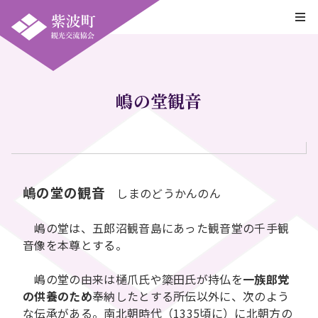
嶋の堂観音
嶋の堂の観音
しまのどうかんのん
嶋の堂は、五郎沼観音島にあった観音堂の千手観
音像を本尊とする。
嶋の堂の由来は樋爪氏や簗田氏が持仏を
一族郎党
の供養のため
奉納したとする所伝以外に、次のよう
な伝承がある。南北朝時代（1335頃に）に北朝方の