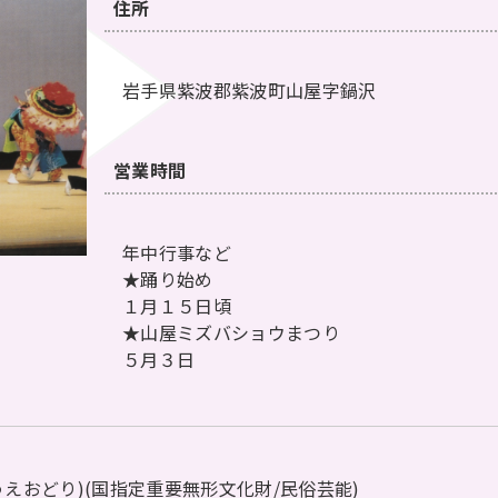
住所
岩手県紫波郡紫波町山屋字鍋沢
営業時間
年中行事など
★踊り始め
１月１５日頃
★山屋ミズバショウまつり
５月３日
えおどり)(
国指定重要無形文化財/民俗芸能)