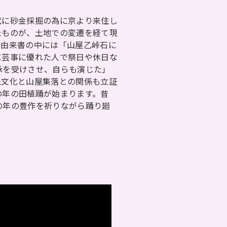
に砂金採掘の為に京より来住し
たものが、土地での変遷を経て現
る由来書の中には「山屋乙峠石に
に芸事に優れた人で祭日や休日な
承を受けさせ、自らも演じた」
泉文化と山屋集落との関係も立証
の年の田植踊が始まります。昔
の年の豊作を祈りながら踊り廻