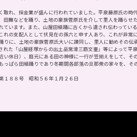
く取れ、採金業が盛んに行われていました。平泉藤原氏の時代
、田舞などを踊り、土地の豪族菅原氏を介して里人を踊らせ
れています。また、山屋田植踊に古くから遺され伝わってい
これの支配人として伏見在の孫六と申す人あり、これが非常
踊りに、土地の豪族菅原氏大いに讃同し、里人に勧めその伝
された「山屋経塚からの出土品常滑三筋文壷」等によって平
近い休日）、庭元にある田の神様に一行が笠揃えをして、そ
もっぱら田植踊りであり冬期間各部落の旦那衆の家々を、そ
第１８８号 昭和５６年１月２６日