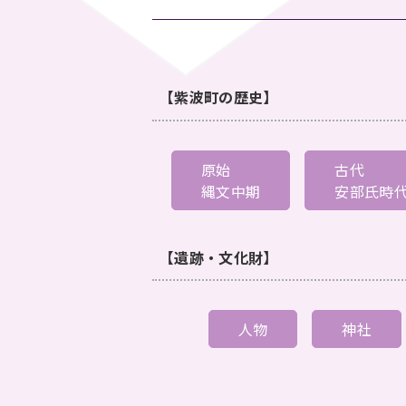
【紫波町の歴史】
原始
古代
縄文中期
安部氏時
【遺跡・文化財】
人物
神社