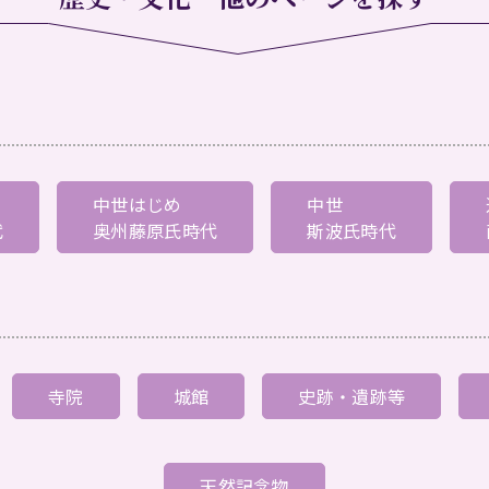
中世はじめ
中世
代
奥州藤原氏時代
斯波氏時代
寺院
城館
史跡・遺跡等
天然記念物