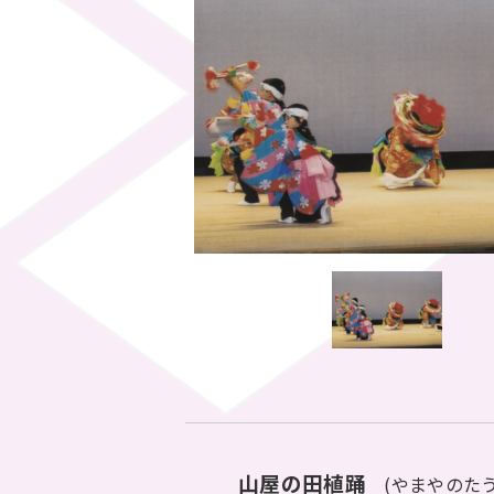
山屋の田植踊
(やまやのたう