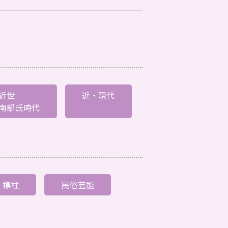
近世
近・現代
南部氏時代
標柱
民俗芸能